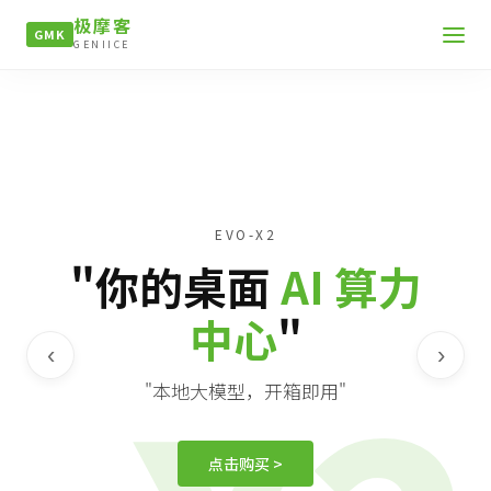
极摩客
GMK
GENIICE
EVO-X2
"你的桌面
AI 算力
中心
"
‹
›
"本地大模型，开箱即用"
点击购买 >