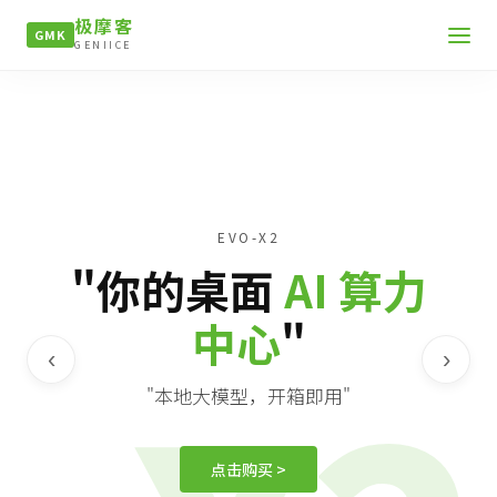
极摩客
GMK
GENIICE
EVO-X2
"你的桌面
AI 算力
中心
"
‹
›
"本地大模型，开箱即用"
点击购买 >