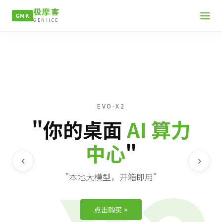
极摩客
GMK
GENIICE
EVO-X2
"你的桌面
AI 算力
中心
"
‹
›
"本地大模型，开箱即用"
点击购买 >