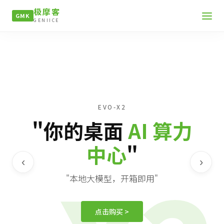
极摩客
GMK
GENIICE
EVO-X2
"你的桌面
AI 算力
中心
"
‹
›
"本地大模型，开箱即用"
点击购买 >