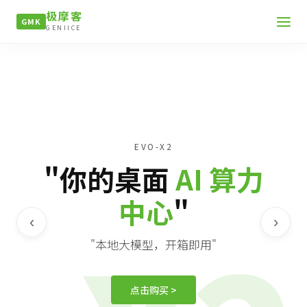
极摩客
GMK
GENIICE
EVO-X2
"你的桌面
AI 算力
中心
"
‹
›
"本地大模型，开箱即用"
点击购买 >