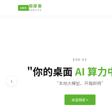
极摩客
GMK
GENIICE
EVO-X2
"你的桌面
AI 算
‹
"本地大模型，开箱即用"
点击购买 >