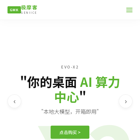
极摩客
GMK
GENIICE
EVO-X2
"你的桌面
AI 算力
中心
"
‹
›
"本地大模型，开箱即用"
点击购买 >