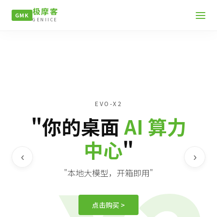
极摩客
GMK
GENIICE
EVO-X2
"你的桌面
AI 算力
中心
"
‹
›
"本地大模型，开箱即用"
点击购买 >