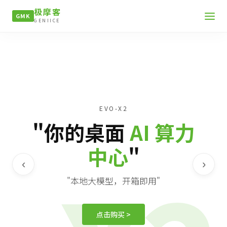
极摩客
GMK
GENIICE
EVO-X2
"你的桌面
AI 算力
中心
"
‹
›
"本地大模型，开箱即用"
点击购买 >