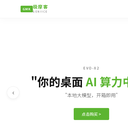
极摩客
GMK
GENIICE
EVO-X2
"你的桌面
AI 算
‹
"本地大模型，开箱即用"
点击购买 >