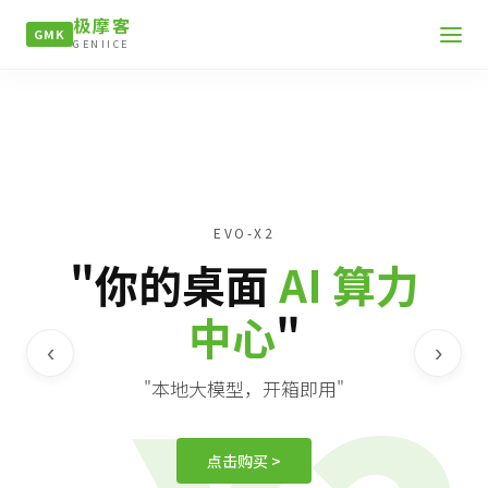
极摩客
GMK
GENIICE
EVO-X2
"你的桌面
AI 算力
中心
"
‹
›
"本地大模型，开箱即用"
点击购买 >