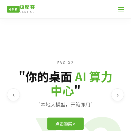
极摩客
GMK
GENIICE
EVO-X2
"你的桌面
AI 算力
中心
"
‹
›
"本地大模型，开箱即用"
点击购买 >