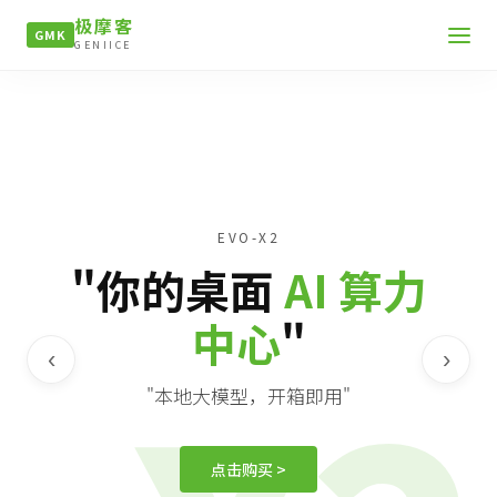
极摩客
GMK
GENIICE
EVO-X2
"你的桌面
AI 算力
中心
"
‹
›
"本地大模型，开箱即用"
点击购买 >