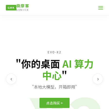
极摩客
GMK
GENIICE
EVO-X2
"你的桌面
AI 算力
中心
"
‹
›
"本地大模型，开箱即用"
点击购买 >