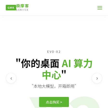
极摩客
GMK
GENIICE
EVO-X2
"你的桌面
AI 算力
中心
"
‹
›
"本地大模型，开箱即用"
点击购买 >