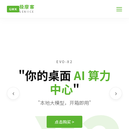
极摩客
GMK
GENIICE
EVO-X2
"你的桌面
AI 算力
中心
"
‹
›
"本地大模型，开箱即用"
点击购买 >