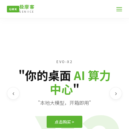
极摩客
GMK
GENIICE
EVO-X2
"你的桌面
AI 算力
中心
"
‹
›
"本地大模型，开箱即用"
点击购买 >