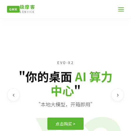
极摩客
GMK
GENIICE
EVO-X2
"你的桌面
AI 算力
中心
"
‹
›
"本地大模型，开箱即用"
点击购买 >