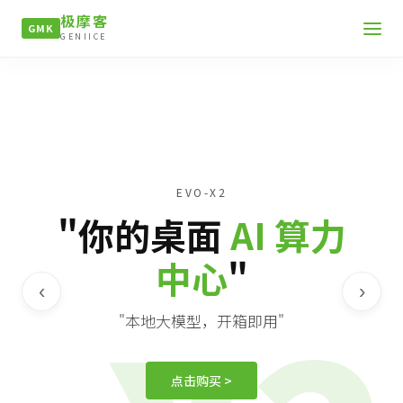
极摩客
GMK
GENIICE
EVO-X2
"你的桌面
AI 算力
中心
"
‹
›
"本地大模型，开箱即用"
点击购买 >