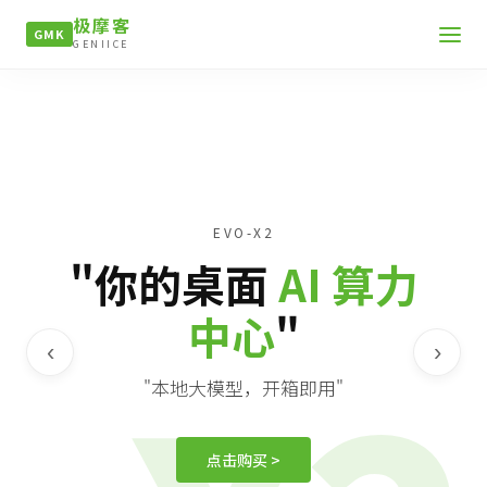
极摩客
GMK
GENIICE
EVO-X2
"你的桌面
AI 算力
中心
"
‹
›
"本地大模型，开箱即用"
点击购买 >