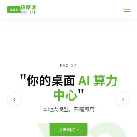
极摩客
GMK
GENIICE
EVO-X2
"你的桌面
AI 算力
中心
"
‹
›
"本地大模型，开箱即用"
点击购买 >