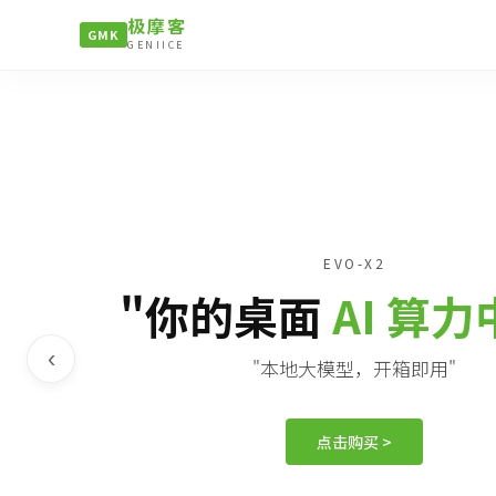
极摩客
GMK
GENIICE
EVO-X2
"你的桌面
AI 算
‹
"本地大模型，开箱即用"
点击购买 >