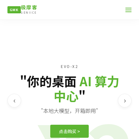
极摩客
GMK
GENIICE
EVO-X2
"你的桌面
AI 算力
中心
"
‹
›
"本地大模型，开箱即用"
点击购买 >