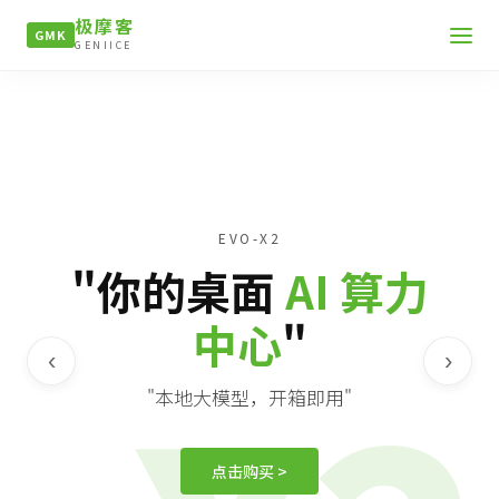
极摩客
GMK
GENIICE
EVO-X2
"你的桌面
AI 算力
中心
"
‹
›
"本地大模型，开箱即用"
点击购买 >