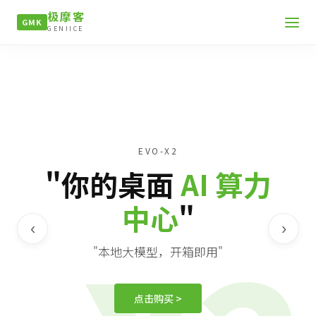
极摩客
GMK
GENIICE
EVO-X2
"你的桌面
AI 算力
中心
"
‹
›
"本地大模型，开箱即用"
点击购买 >