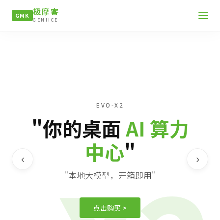
极摩客
GMK
GENIICE
EVO-X2
"你的桌面
AI 算力
中心
"
‹
›
"本地大模型，开箱即用"
点击购买 >