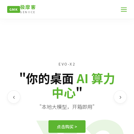
极摩客
GMK
GENIICE
EVO-X2
"你的桌面
AI 算力
中心
"
‹
›
"本地大模型，开箱即用"
点击购买 >