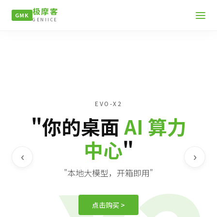
极摩客
GMK
GENIICE
EVO-X2
"你的桌面
AI 算力
中心
"
‹
›
"本地大模型，开箱即用"
点击购买 >