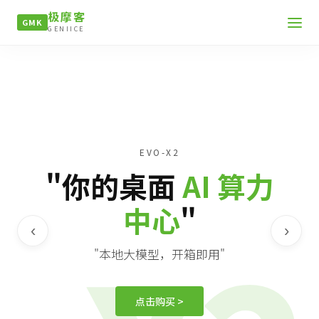
极摩客
GMK
GENIICE
EVO-X2
"你的桌面
AI 算力
中心
"
‹
›
"本地大模型，开箱即用"
点击购买 >