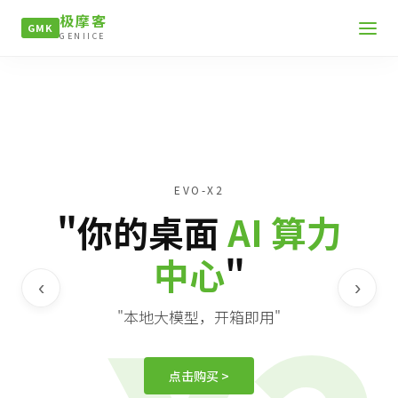
极摩客
GMK
GENIICE
EVO-X2
"你的桌面
AI 算力
中心
"
‹
›
"本地大模型，开箱即用"
点击购买 >