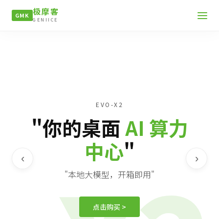
极摩客
GMK
GENIICE
EVO-X2
"你的桌面
AI 算力
中心
"
‹
›
"本地大模型，开箱即用"
点击购买 >