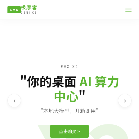
极摩客
GMK
GENIICE
EVO-X2
"你的桌面
AI 算力
中心
"
‹
›
"本地大模型，开箱即用"
点击购买 >